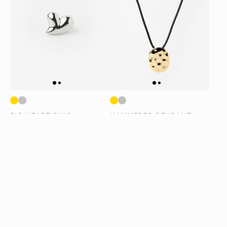
BIG HEART RING -
HAMMERED PENDANT
SILVER
NECKLACE - GOLD
$40.00
$100.00